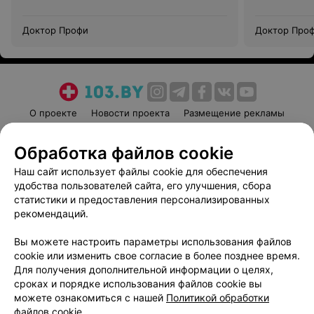
Доктор Профи
Доктор Про
О проекте
Новости проекта
Размещение рекламы
Медицинский маркетинг
Публичный договор
Обработка файлов cookie
Пользовательское соглашение
Способы оплаты
Наш сайт использует файлы cookie для обеспечения
Вакансии
Партнеры
удобства пользователей сайта, его улучшения, сбора
Написать руководителю 103.by
статистики и предоставления персонализированных
Написать в поддержку
рекомендаций.
Персональные настройки cookie
Вы можете настроить параметры использования файлов
Обработка персональных данных
cookie или изменить свое согласие в более позднее время.
Для получения дополнительной информации о целях,
сроках и порядке использования файлов cookie вы
можете ознакомиться с нашей
Политикой обработки
файлов cookie