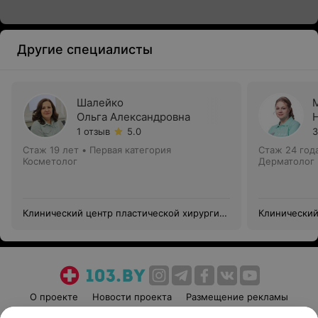
Другие специалисты
Шалейко
Ольга Александровна
1 отзыв
5.0
3
Стаж 19 лет
•
Первая категория
Стаж 24 год
Косметолог
Дерматолог 
Клинический центр пластической хирургии
Клинический
и медицинской косметологии
и медицинск
О проекте
Новости проекта
Размещение рекламы
Медицинский маркетинг
Публичный договор