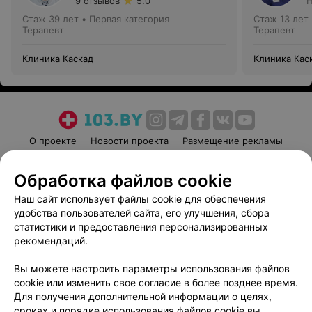
9 отзывов
5.0
Н
Стаж 39 лет
•
Первая категория
Стаж 13 лет
Терапевт
Терапевт
Клиника Каскад
Клиника Кас
О проекте
Новости проекта
Размещение рекламы
Медицинский маркетинг
Публичный договор
Обработка файлов cookie
Пользовательское соглашение
Способы оплаты
Наш сайт использует файлы cookie для обеспечения
Вакансии
Партнеры
удобства пользователей сайта, его улучшения, сбора
Написать руководителю 103.by
статистики и предоставления персонализированных
Написать в поддержку
рекомендаций.
Персональные настройки cookie
Вы можете настроить параметры использования файлов
Обработка персональных данных
cookie или изменить свое согласие в более позднее время.
Для получения дополнительной информации о целях,
сроках и порядке использования файлов cookie вы