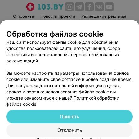
О проекте
Новости проекта
Размещение рекламы
Медицинский маркетинг
Публичный договор
Обработка файлов cookie
Пользовательское соглашение
Способы оплаты
Наш сайт использует файлы cookie для обеспечения
Вакансии
Партнеры
удобства пользователей сайта, его улучшения, сбора
Написать руководителю 103.by
статистики и предоставления персонализированных
Написать в поддержку
рекомендаций.
Персональные настройки cookie
Вы можете настроить параметры использования файлов
Обработка персональных данных
cookie или изменить свое согласие в более позднее время.
Для получения дополнительной информации о целях,
сроках и порядке использования файлов cookie вы
можете ознакомиться с нашей
Политикой обработки
файлов cookie
Принять
© 2026 ООО «Артокс Лаб», УНП 191700409
| 220012, Республика Беларусь,
г. Минск, улица Толбухина, 2, пом. 16 | help@103.by
Отклонить
Служба поддержки
+375 291212755