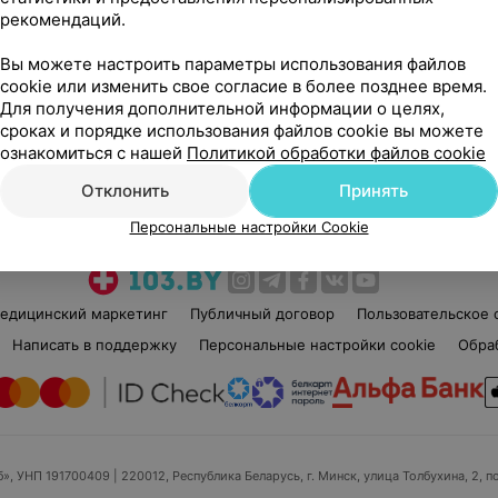
рекомендаций.
Вы можете настроить параметры использования файлов
cookie или изменить свое согласие в более позднее время.
Для получения дополнительной информации о целях,
сроках и порядке использования файлов cookie вы можете
Рекомендую
ознакомиться с нашей
Политикой обработки файлов cookie
Отклонить
Принять
Персональные настройки Cookie
едицинский маркетинг
Публичный договор
Пользовательское 
Написать в поддержку
Персональные настройки cookie
Обра
б», УНП 191700409
| 220012, Республика Беларусь, г. Минск, улица Толбухина, 2, п