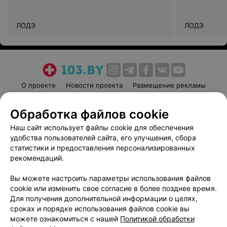
ЛОДЭ
ЛОДЭ
О проекте
Новости проекта
Размещение рекламы
Медицинский маркетинг
Публичный договор
Обработка файлов cookie
Пользовательское соглашение
Способы оплаты
Наш сайт использует файлы cookie для обеспечения
Вакансии
Партнеры
удобства пользователей сайта, его улучшения, сбора
Написать руководителю 103.by
статистики и предоставления персонализированных
Написать в поддержку
рекомендаций.
Персональные настройки cookie
Вы можете настроить параметры использования файлов
Обработка персональных данных
cookie или изменить свое согласие в более позднее время.
Для получения дополнительной информации о целях,
сроках и порядке использования файлов cookie вы
можете ознакомиться с нашей
Политикой обработки