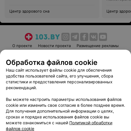
Центр здорового сна
Центр здоро
О проекте
Новости проекта
Размещение рекламы
Медицинский маркетинг
Публичный договор
Обработка файлов cookie
Пользовательское соглашение
Способы оплаты
Наш сайт использует файлы cookie для обеспечения
Вакансии
Партнеры
удобства пользователей сайта, его улучшения, сбора
Написать руководителю 103.by
статистики и предоставления персонализированных
Написать в поддержку
рекомендаций.
Персональные настройки cookie
Вы можете настроить параметры использования файлов
Обработка персональных данных
cookie или изменить свое согласие в более позднее время.
Для получения дополнительной информации о целях,
сроках и порядке использования файлов cookie вы
можете ознакомиться с нашей
Политикой обработки
файлов cookie