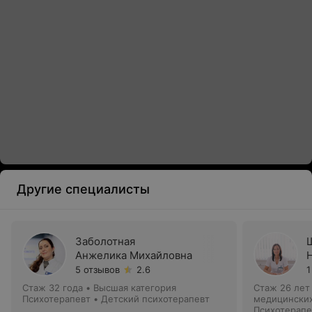
Другие специалисты
Заболотная
Анжелика Михайловна
5 отзывов
2.6
1
Стаж 32 года
•
Высшая категория
Стаж 26 лет
Психотерапевт • Детский психотерапевт
медицинских
Психотерапе