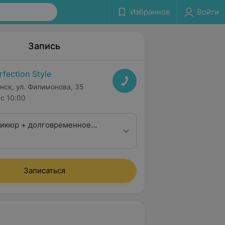
Избранное
Войти
Запись
rfection Style
нск, ул. Филимонова, 35
с 10:00
икюр + долговременное
топ мастер
Записаться