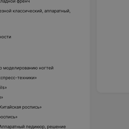
ыкладной френч
езной классический, аппаратный,
ности
по моделированию ногтей
кспресс-техники»
ils»
и»
Китайская роспись»
роспись»
«Аппаратный педикюр, решение