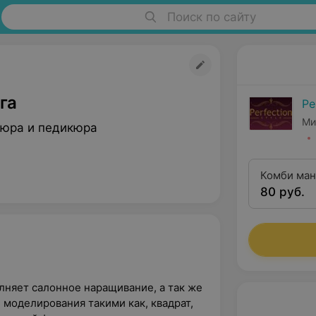
Поиск по сайту
га
Pe
Ми
юра и педикюра
Комби ман
80 руб.
покрытие 
лняет салонное наращивание, а так же
моделирования такими как, квадрат,