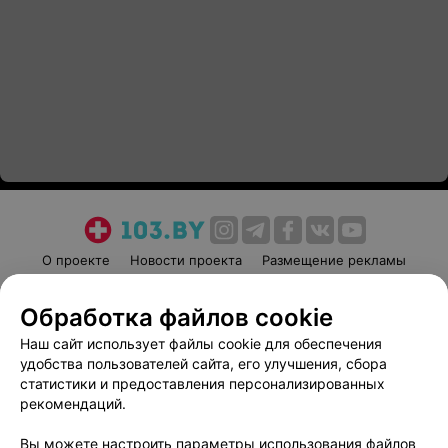
О проекте
Новости проекта
Размещение рекламы
Медицинский маркетинг
Публичный договор
Обработка файлов cookie
Пользовательское соглашение
Способы оплаты
Наш сайт использует файлы cookie для обеспечения
Вакансии
Партнеры
удобства пользователей сайта, его улучшения, сбора
Написать руководителю 103.by
статистики и предоставления персонализированных
Написать в поддержку
рекомендаций.
Персональные настройки cookie
Вы можете настроить параметры использования файлов