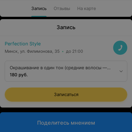
Запись
Отзывы
На карте
Запись
Perfection Style
Минск, ул. Филимонова, 35
до 21:00
Окрашивание в один тон (средние волосы —
волос до плеч) 25-40 см
180 руб.
Записаться
Поделитесь мнением