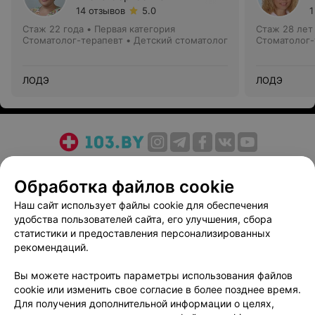
14 отзывов
5.0
1
Стаж 22 года
•
Первая категория
Стаж 28 лет
Стоматолог-терапевт • Детский стоматолог
Стоматолог-
ЛОДЭ
ЛОДЭ
О проекте
Новости проекта
Размещение рекламы
Обработка файлов cookie
Медицинский маркетинг
Публичный договор
Пользовательское соглашение
Способы оплаты
Наш сайт использует файлы cookie для обеспечения
удобства пользователей сайта, его улучшения, сбора
Вакансии
Партнеры
статистики и предоставления персонализированных
Написать руководителю 103.by
рекомендаций.
Написать в поддержку
Вы можете настроить параметры использования файлов
Персональные настройки cookie
cookie или изменить свое согласие в более позднее время.
Обработка персональных данных
Для получения дополнительной информации о целях,