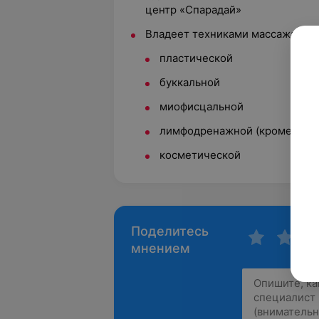
центр «Спарадай»
Владеет техниками массажа лиц
пластической
буккальной
миофисцальной
лимфодренажной (кроме лече
косметической
Поделитесь
мнением