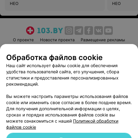
НЕО
НЕО
О проекте
Новости проекта
Размещение рекламы
Медицинский маркетинг
Публичный договор
Обработка файлов cookie
Пользовательское соглашение
Способы оплаты
Наш сайт использует файлы cookie для обеспечения
Вакансии
Партнеры
удобства пользователей сайта, его улучшения, сбора
Написать руководителю 103.by
статистики и предоставления персонализированных
Написать в поддержку
рекомендаций.
Персональные настройки cookie
Вы можете настроить параметры использования файлов
Обработка персональных данных
cookie или изменить свое согласие в более позднее время.
Для получения дополнительной информации о целях,
сроках и порядке использования файлов cookie вы
можете ознакомиться с нашей
Политикой обработки
файлов cookie