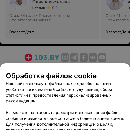
Юлия Алексеевна
1 отзыв
5.0
3
Стаж 34 года
•
Первая категория
Стаж 11 лет
Стоматолог-терапевт
Стоматолог-
ЭверестДент
ЭверестДен
О проекте
Новости проекта
Размещение рекламы
Обработка файлов cookie
Медицинский маркетинг
Публичный договор
Пользовательское соглашение
Способы оплаты
Наш сайт использует файлы cookie для обеспечения
удобства пользователей сайта, его улучшения, сбора
Вакансии
Партнеры
статистики и предоставления персонализированных
Написать руководителю 103.by
рекомендаций.
Написать в поддержку
Вы можете настроить параметры использования файлов
Персональные настройки cookie
cookie или изменить свое согласие в более позднее время.
Обработка персональных данных
Для получения дополнительной информации о целях,
сроках и порядке использования файлов cookie вы