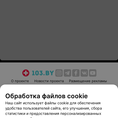
О проекте
Новости проекта
Размещение рекламы
Медицинский маркетинг
Публичный договор
Обработка файлов cookie
Пользовательское соглашение
Способы оплаты
Наш сайт использует файлы cookie для обеспечения
Вакансии
Партнеры
удобства пользователей сайта, его улучшения, сбора
Написать руководителю 103.by
статистики и предоставления персонализированных
Написать в поддержку