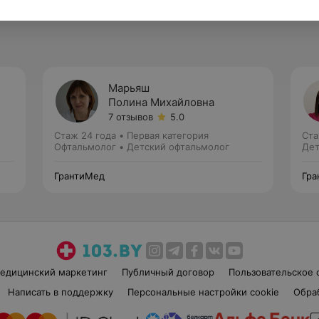
Марьяш
Полина Михайловна
7 отзывов
5.0
Стаж 24 года
•
Первая категория
Ста
Офтальмолог • Детский офтальмолог
Дет
ГрантиМед
Гра
едицинский маркетинг
Публичный договор
Пользовательское 
Написать в поддержку
Персональные настройки cookie
Обра