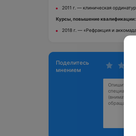
2011 г. — клиническая ординату
Курсы, повышение квалификации:
2018 г. — «Рефракция и аккомад
Поделитесь
мнением