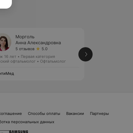
Морголь
Семен
Анна Александровна
Ирина
5 отзывов
5.0
Нет от
ж 16 лет
•
Первая категория
Стаж 1 год
•
Высша
ский офтальмолог • Офтальмолог
Офтальмолог
нтиМед
ГрантиМед
соглашение
Способы оплаты
Вакансии
Партнеры
ботка персональных данных