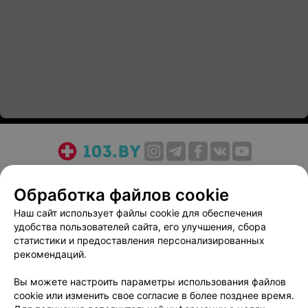
О проекте
Новости проекта
Размещение рекламы
Обработка файлов cookie
Медицинский маркетинг
Публичный договор
Пользовательское соглашение
Способы оплаты
Наш сайт использует файлы cookie для обеспечения
удобства пользователей сайта, его улучшения, сбора
Вакансии
Партнеры
статистики и предоставления персонализированных
Написать руководителю 103.by
рекомендаций.
Написать в поддержку
Вы можете настроить параметры использования файлов
Персональные настройки cookie
cookie или изменить свое согласие в более позднее время.
Обработка персональных данных