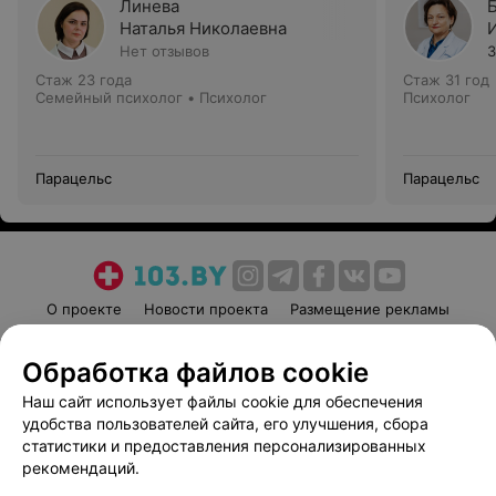
Линева
Наталья Николаевна
Нет отзывов
3
Стаж 23 года
Стаж 31 год
Семейный психолог • Психолог
Психолог
Парацельс
Парацельс
О проекте
Новости проекта
Размещение рекламы
Медицинский маркетинг
Публичный договор
Обработка файлов cookie
Пользовательское соглашение
Способы оплаты
Наш сайт использует файлы cookie для обеспечения
Вакансии
Партнеры
удобства пользователей сайта, его улучшения, сбора
Написать руководителю 103.by
статистики и предоставления персонализированных
Написать в поддержку
рекомендаций.
Персональные настройки cookie