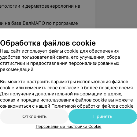
етологии и дерматовенерологии на
и на базе БелМАПО по программе
логии и пластической хирургии».
ками введения «диспорта»,
Обработка файлов cookie
оведения «эстетической
Наш сайт использует файлы cookie для обеспечения
лного спектра мезотерапевтических
удобства пользователей сайта, его улучшения, сбора
акже владеет методиками аппаратной
статистики и предоставления персонализированных
ния, эпиляции, омоложения),
рекомендаций.
изации, массажа лица, изучала
ктики и коррекции возрастных
Вы можете настроить параметры использования файлов
cookie или изменить свое согласие в более позднее время.
Для получения дополнительной информации о целях,
е в Республиканских научно-
сроках и порядке использования файлов cookie вы можете
международным участием.
ознакомиться с нашей
Политикой обработки файлов cookie
Отклонить
Принять
Персональные настройки Cookie