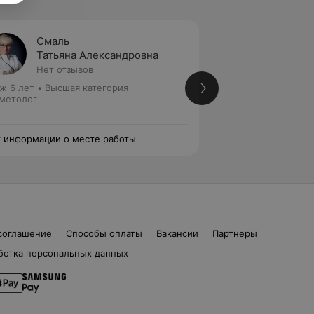
Смаль
Шундр
Татьяна Александровна
Марин
Нет отзывов
Нет от
ж 6 лет
•
Высшая категория
Стаж 19 лет
•
Перв
метолог
врач
Косметолог • Дер
 информации о месте работы
Нет информации о
соглашение
Способы оплаты
Вакансии
Партнеры
ботка персональных данных