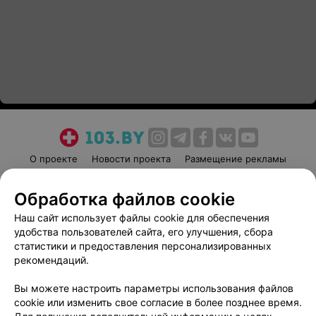
О проекте
Новости проекта
Размещение рекламы
Медицинский маркетинг
Публичный договор
Обработка файлов cookie
Пользовательское соглашение
Способы оплаты
Наш сайт использует файлы cookie для обеспечения
Вакансии
Партнеры
удобства пользователей сайта, его улучшения, сбора
Написать руководителю 103.by
статистики и предоставления персонализированных
Написать в поддержку
рекомендаций.
Персональные настройки cookie
Вы можете настроить параметры использования файлов
Обработка персональных данных
cookie или изменить свое согласие в более позднее время.