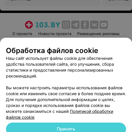
О проекте
Новости проекта
Размещение рекламы
Медицинский маркетинг
Публичный договор
Обработка файлов cookie
Пользовательское соглашение
Способы оплаты
Наш сайт использует файлы cookie для обеспечения
Вакансии
Партнеры
удобства пользователей сайта, его улучшения, сбора
Написать руководителю 103.by
статистики и предоставления персонализированных
Написать в поддержку
рекомендаций.
Персональные настройки cookie
Вы можете настроить параметры использования файлов
Обработка персональных данных
cookie или изменить свое согласие в более позднее время.
Для получения дополнительной информации о целях,
сроках и порядке использования файлов cookie вы
можете ознакомиться с нашей
Политикой обработки
файлов cookie
Принять