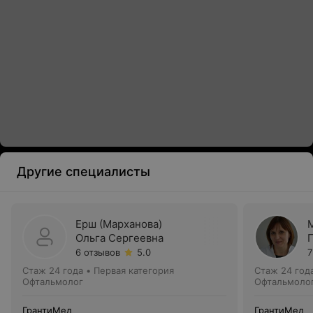
Другие специалисты
Ерш (Марханова)
Ольга Сергеевна
6 отзывов
5.0
7
Стаж 24 года
•
Первая категория
Стаж 24 год
Офтальмолог
Офтальмолог
ГрантиМед
ГрантиМед