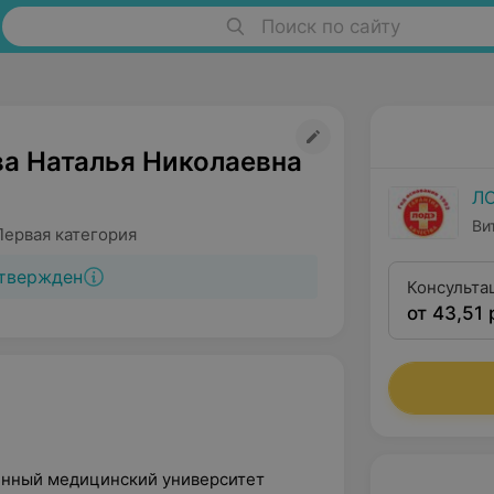
Поиск по сайту
а Наталья Николаевна
Л
Ви
Первая категория
твержден
Консульта
от 43,51 
венный медицинский университет