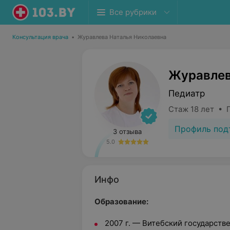
Все рубрики
Консультация врача
•
Журавлева Наталья Николаевна
Журавлев
Педиатр
Стаж 18 лет • 
Профиль под
3 отзыва
5.0
Инфо
Образование:
2007 г. — Витебский государст