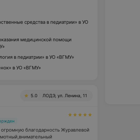
ственные средства в педиатрии» в УО
 оказания медицинской помощи
У»
логия в педиатрии» в УО «ВГМУ»
енок» в УО «ВГМУ»
5.0
ЛОДЭ, ул. Ленина, 11
вержден
 огромную благодарность Журавлевой 
амотный,внимательный 