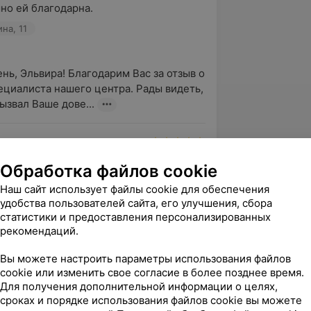
но ей благодарна.
на, 11
нь, Эльвира! Благодарим Вас за отзыв о 
ециалиста нашего центра. Рады видеть, 
ызвал Ваше дове...
вержден
Обработка файлов cookie
льный врач, быстро нашла подход к 
Наш сайт использует файлы cookie для обеспечения
ательно отнеслась ко всем жалобам. 
удобства пользователей сайта, его улучшения, сбора
ыставлен быс...
статистики и предоставления персонализированных
на, 11
рекомендаций.
Вы можете настроить параметры использования файлов
нь, Анастасия! Благодарим Вас за 
cookie или изменить свое согласие в более позднее время.
аботе специалиста. Мы понимаем, как 
Для получения дополнительной информации о целях,
сроках и порядке использования файлов cookie вы можете
вать доверие ребенка при...