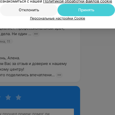
ознакомиться с нашей
Политикой обработки файлов cookie
а
Отклонить
Принять
вержден
Персональные настройки Cookie
дня врача педиатора Журавлеву Н.Н. 
иалист. Профессиональный врач, 
дела. Ни один ...
на, 11
ь, Алена.

м Вас за отзыв и доверие к нашему 
ому центру!

что поделились впечатлени...