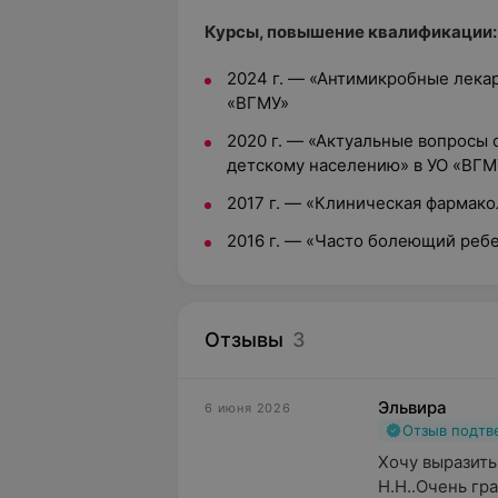
Курсы, повышение квалификации:
2024 г. — «Антимикробные лекар
«ВГМУ»
2020 г. — «Актуальные вопросы
детскому населению» в УО «ВГМ
2017 г. — «Клиническая фармако
2016 г. — «Часто болеющий реб
Отзывы
3
Эльвира
6 июня 2026
Отзыв подт
Хочу выразить
Н.Н..Очень гр