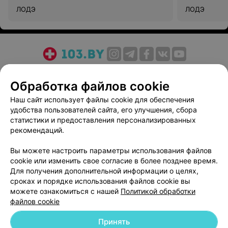
ЛОДЭ
ЛОДЭ
О проекте
Новости проекта
Размещение рекламы
Обработка файлов cookie
Медицинский маркетинг
Публичный договор
Пользовательское соглашение
Способы оплаты
Наш сайт использует файлы cookie для обеспечения
удобства пользователей сайта, его улучшения, сбора
Вакансии
Партнеры
статистики и предоставления персонализированных
Написать руководителю 103.by
рекомендаций.
Написать в поддержку
Вы можете настроить параметры использования файлов
Персональные настройки cookie
cookie или изменить свое согласие в более позднее время.
Обработка персональных данных
Для получения дополнительной информации о целях,
сроках и порядке использования файлов cookie вы
можете ознакомиться с нашей
Политикой обработки
файлов cookie
Принять