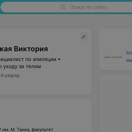
Поиск по сайту
кая Виктория
Me
пециалист по эпиляции •
Ми
о уходу за телом
-й разряд
им. М. Танка, факультет