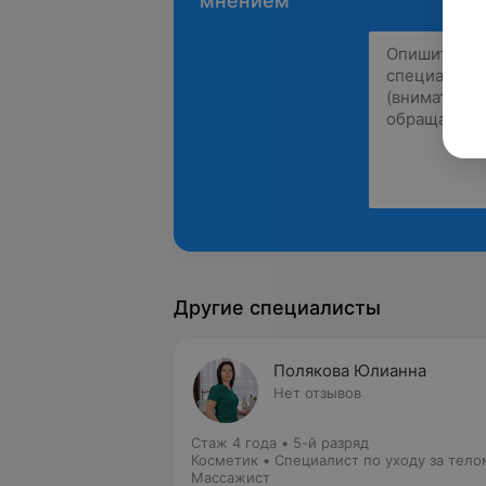
мнением
Другие специалисты
Полякова Юлианна
Нет отзывов
Стаж 4 года
•
5-й разряд
Косметик • Специалист по уходу за тело
Массажист