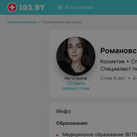
Все рубрики
Карбокситерапия
•
Романовская Виктория
Романовс
Косметик • С
Специалист п
Стаж 6 лет • 4
Нет отзывов
Оставить
первый отзыв
Инфо
Образование:
Медицинское образование (БГПУ 