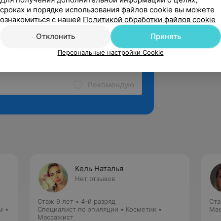
сроках и порядке использования файлов cookie вы можете
ознакомиться с нашей
Политикой обработки файлов cookie
Отклонить
Принять
Персональные настройки Cookie
Рекомендую
Кель Наталья
Нет отзывов
Стаж 9 лет
•
4-й разряд
Ста
м •
Специалист по эпиляции • Косметик •
Мас
Массажист