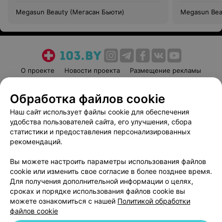
Megasun Beauty (Мегасан Бьюти)
Megasun Bea
О проекте
Новости проекта
Размещение рекламы
Медицинский маркетинг
Публичный договор
Обработка файлов cookie
Пользовательское соглашение
Способы оплаты
Наш сайт использует файлы cookie для обеспечения
Вакансии
Партнеры
удобства пользователей сайта, его улучшения, сбора
Написать руководителю 103.by
статистики и предоставления персонализированных
Написать в поддержку
рекомендаций.
Персональные настройки cookie
Вы можете настроить параметры использования файлов
Обработка персональных данных
cookie или изменить свое согласие в более позднее время.
Для получения дополнительной информации о целях,
сроках и порядке использования файлов cookie вы
можете ознакомиться с нашей
Политикой обработки
файлов cookie