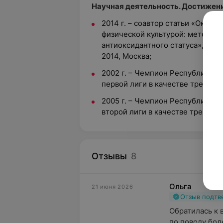
Научная деятельность. Достижени
2014 г. – соавтор статьи «Окисл
физической культурой: методы 
антиоксидантного статуса», НМ
2014, Москва;
2002 г. – Чемпион Республики Б
первой лиги в качестве тренера
2005 г. – Чемпион Республики Б
второй лиги в качестве тренер
Отзывы
8
Ольга
21 июня 2026
Отзыв подт
Обратилась к 
по поводу боле