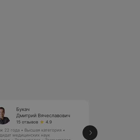
Букач
Корол
Дмитрий Вячеславович
Андре
15 отзывов
4.9
47 отз
ж 22 года
•
Высшая категория
•
Стаж 22 года
•
Вы
дидат медицинских наук
Ортопед • Травмат