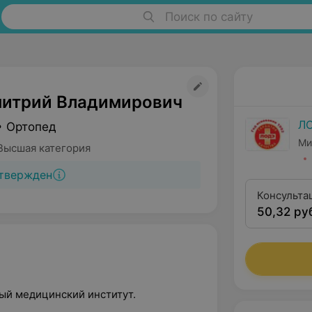
Поиск по сайту
итрий Владимирович
Л
• Ортопед
Ми
Высшая категория
твержден
Консульта
50,32 ру
высшей кв
ный медицинский институт.