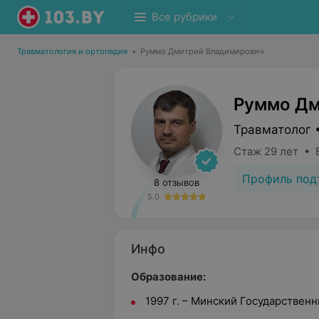
Все рубрики
Травматология и ортопедия
•
Руммо Дмитрий Владимирович
Руммо Дм
Травматолог 
Стаж 29 лет • 
Профиль под
8 отзывов
5.0
Инфо
Образование:
1997 г. – Минский Государствен