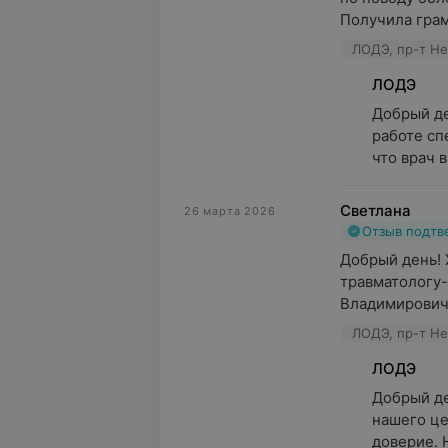
Получила грам
ЛОДЭ, пр-т Не
ЛОДЭ
Добрый де
работе сп
что врач 
Светлана
26 марта 2026
Отзыв подт
Добрый день! 
травматологу
Владимировичу
ЛОДЭ, пр-т Не
ЛОДЭ
Добрый де
нашего це
доверие. 