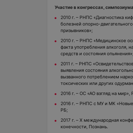
Участие в конгрессах, симпозиумах
2010 г. – РНПС «Диагностика ки
болезней опорно-двигательного
призывников»;
2010 г. – РНПС «Медицинское о
факта употребления алкоголя, н
средств и состояния опьянения»
2011 г. – РНПС «Освидетельство
выявления состояния алкогольно
вызванного потреблением нарко
токсических или других одурма
2016 г. – ОС «АО взгляд на мир», 
2016 г. – РНПС с МУ и МК «Новы
РБ;
2017 г. – X международная конф
конечности, Познань.