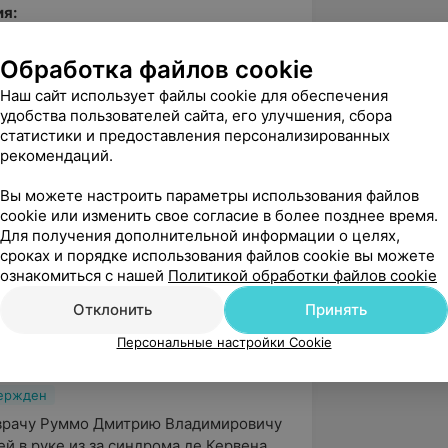
я:
ительный стресс при занятиях
Обработка файлов cookie
диагностики и коррекция
РЖ «Вестник спортивной науки» №1/
Наш сайт использует файлы cookie для обеспечения
удобства пользователей сайта, его улучшения, сбора
статистики и предоставления персонализированных
еларусь по футболу среди команд
рекомендаций.
-врача команды ФК «Дарида»;
Вы можете настроить параметры использования файлов
еларусь по футболу среди команд
cookie или изменить свое согласие в более позднее время.
а-врача команды ФК «Торпедо-МАЗ».
Для получения дополнительной информации о целях,
сроках и порядке использования файлов cookie вы можете
ознакомиться с нашей
Политикой обработки файлов cookie
Отклонить
Принять
5.0
ЛОДЭ, пр-т Независимости, 58А
Персональные настройки Cookie
вержден
врачу Руммо Дмитрию Владимировичу 
й в руке из за синдрома де Кервена. 