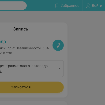
Избранное
Войти
Запись
ОДЭ
нск, пр-т Независимости, 58А
с 07:30
ция травматолога-ортопеда
б.
алификационной категории
Записаться