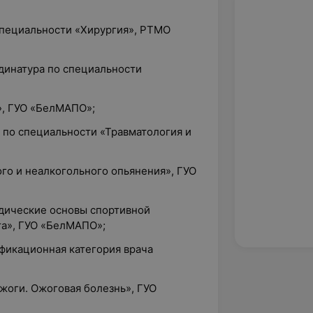
 специальности «Хирургия», РТМО
рдинатура по специальности
», ГУО «БелМАПО»;
а по специальности «Травматология и
ого и неалкогольного опьянения», ГУО
одические основы спортивной
та», ГУО «БелМАПО»;
ификационная категория врача
Ожоги. Ожоговая болезнь», ГУО