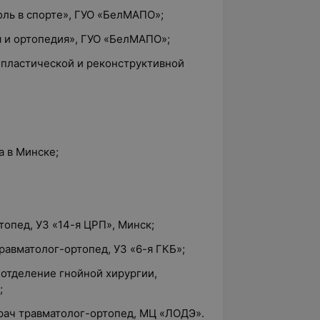
роль в спорте», ГУО «БелМАПО»;
ия и ортопедия», ГУО «БелМАПО»;
 пластической и реконструктивной
а в Минске;
ртопед, УЗ «14-я ЦРП», Минск;
травматолог-ортопед, УЗ «6-я ГКБ»;
, отделение гнойной хирургии,
;
 врач травматолог-ортопед, МЦ «ЛОДЭ».