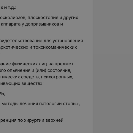
 и т.д.:
фосколиозов, плоскостопия и других
 аппарата у допризывников и
свидетельствование для установления
аркотических и токсикоманических
;
вание физических лиц на предмет
го опьянения и (или) состояния,
тических средств, психотропных,
нивающих веществ»;
РБ;
е методы лечения патологии стопы»,
еренция по хирургии верхней