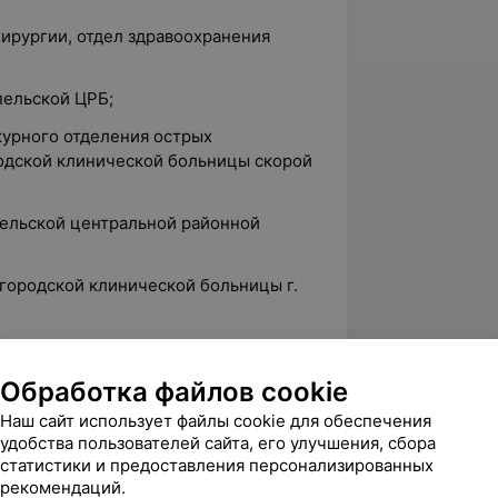
хирургии, отдел здравоохранения
пельской ЦРБ;
журного отделения острых
одской клинической больницы скорой
пельской центральной районной
й городской клинической больницы г.
нефрологического отделения 4-й
 г. Минска;
Обработка файлов cookie
олжность врача-уролога 4ой
Наш сайт использует файлы cookie для обеспечения
 г. Минска;
удобства пользователей сайта, его улучшения, сбора
статистики и предоставления персонализированных
мя — врач-уролог Республиканского
рекомендаций.
а.