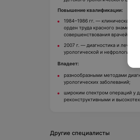
Повышение квалификации:
1984–1986 гг. — клиническая ор
орден труда красного знамени г
совершенствования врачей (в п
2007 г. — диагностика и лечени
урологической и нефрологическ
Владеет:
разнообразными методами диагн
урологических заболеваний;
широким спектром операций у де
реконструктивными и высокоте
Другие специалисты