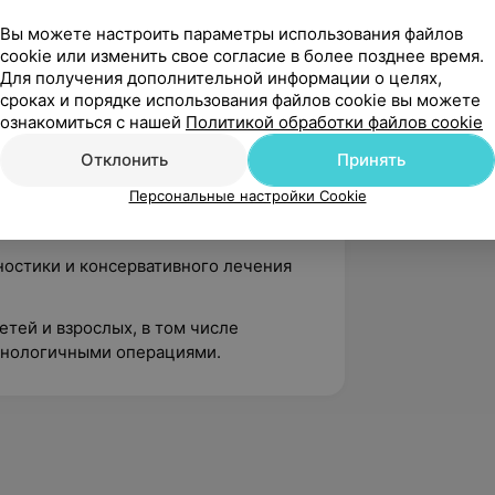
Вы можете настроить параметры использования файлов
cookie или изменить свое согласие в более позднее время.
динатура по урологии, белорусский
Для получения дополнительной информации о целях,
осударственный институт
сроках и порядке использования файлов cookie вы можете
оследствии БелМАПО);
ознакомиться с нашей
Политикой обработки файлов cookie
е воспалительных заболеваний в
Отклонить
Принять
ой практике (БелМАПО).
Персональные настройки Cookie
остики и консервативного лечения
тей и взрослых, в том числе
хнологичными операциями.