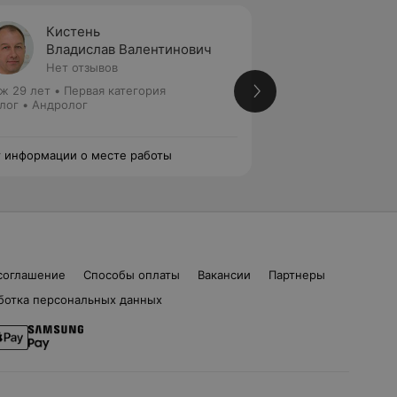
Кистень
Пушк
Владислав Валентинович
Георг
Нет отзывов
Нет от
ж 29 лет
•
Первая категория
Стаж 42 года
•
Пер
лог • Андролог
Уролог
 информации о месте работы
Нет информации о
соглашение
Способы оплаты
Вакансии
Партнеры
ботка персональных данных