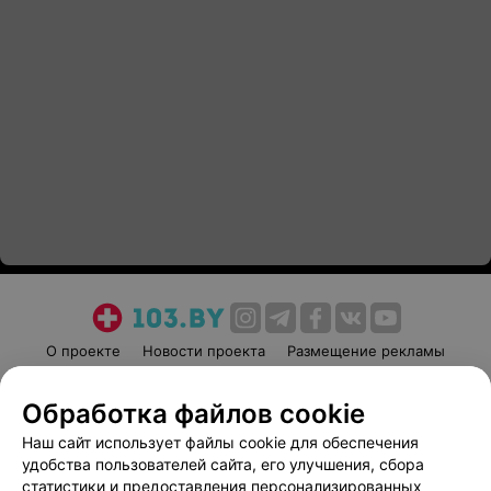
О проекте
Новости проекта
Размещение рекламы
Медицинский маркетинг
Публичный договор
Обработка файлов cookie
Пользовательское соглашение
Способы оплаты
Наш сайт использует файлы cookie для обеспечения
Вакансии
Партнеры
удобства пользователей сайта, его улучшения, сбора
Написать руководителю 103.by
статистики и предоставления персонализированных