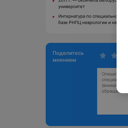
2011 г. — окончила Белорусски
университет
Интернатура по специальности 
базе РНПЦ неврологии и нейрох
Поделитесь
мнением