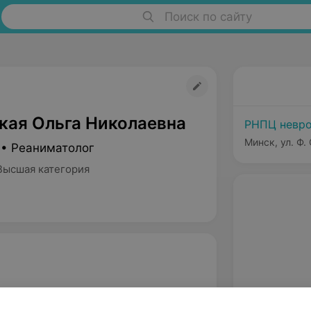
Поиск по сайту
кая Ольга Николаевна
РНПЦ невро
Минск, ул. Ф.
 • Реаниматолог
Высшая категория