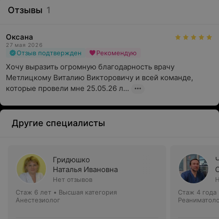
Отзывы
1
Оксана
27 мая 2026
Отзыв подтвержден
Рекомендую
Хочу выразить огромную благодарность врачу 
Метлицкому Виталию Викторовичу и всей команде, 
которые провели мне 25.05.26 л...
Другие специалисты
Гридюшко
Наталья Ивановна
Нет отзывов
Н
Стаж 6 лет
•
Высшая категория
Стаж 4 года
Анестезиолог
Реаниматоло