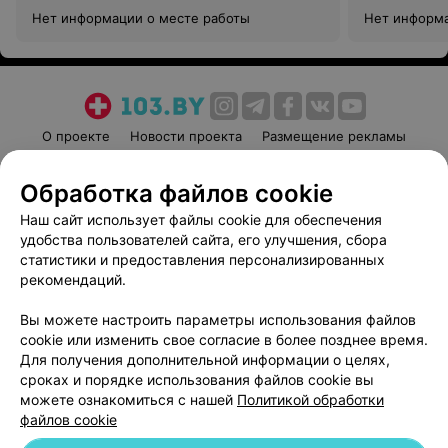
Нет информации о месте работы
Нет информа
О проекте
Новости проекта
Размещение рекламы
Медицинский маркетинг
Публичный договор
Обработка файлов cookie
Пользовательское соглашение
Способы оплаты
Наш сайт использует файлы cookie для обеспечения
Вакансии
Партнеры
удобства пользователей сайта, его улучшения, сбора
Написать руководителю 103.by
статистики и предоставления персонализированных
Написать в поддержку
рекомендаций.
Персональные настройки cookie
Вы можете настроить параметры использования файлов
Обработка персональных данных
cookie или изменить свое согласие в более позднее время.
Для получения дополнительной информации о целях,
сроках и порядке использования файлов cookie вы
можете ознакомиться с нашей
Политикой обработки
файлов cookie