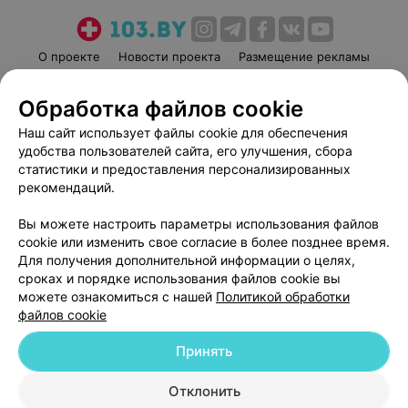
О проекте
Новости проекта
Размещение рекламы
Медицинский маркетинг
Публичный договор
Обработка файлов cookie
Пользовательское соглашение
Способы оплаты
Наш сайт использует файлы cookie для обеспечения
Вакансии
Партнеры
удобства пользователей сайта, его улучшения, сбора
Написать руководителю 103.by
статистики и предоставления персонализированных
Написать в поддержку
рекомендаций.
Персональные настройки cookie
Вы можете настроить параметры использования файлов
Обработка персональных данных
cookie или изменить свое согласие в более позднее время.
Для получения дополнительной информации о целях,
сроках и порядке использования файлов cookie вы
можете ознакомиться с нашей
Политикой обработки
файлов cookie
Принять
© 2026 ООО «Артокс Лаб», УНП 191700409
| 220012, Республика Беларусь,
г. Минск, улица Толбухина, 2, пом. 16 | help@103.by
Отклонить