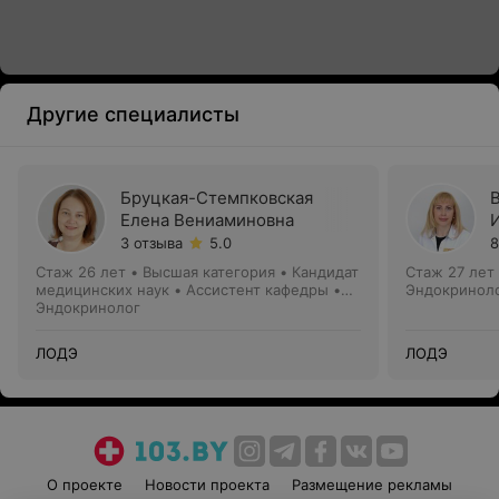
Другие специалисты
Бруцкая-Стемпковская
Елена Вениаминовна
3 отзыва
5.0
8
Стаж 26 лет
•
Высшая категория
•
Кандидат
Стаж 27 лет
медицинских наук • Ассистент кафедры •
Эндокринол
Доцент
Эндокринолог
ЛОДЭ
ЛОДЭ
О проекте
Новости проекта
Размещение рекламы