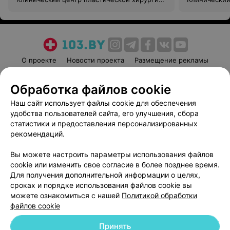
и медицинской косметологии
и медицинск
О проекте
Новости проекта
Размещение рекламы
Медицинский маркетинг
Публичный договор
Обработка файлов cookie
Пользовательское соглашение
Способы оплаты
Наш сайт использует файлы cookie для обеспечения
Вакансии
Партнеры
удобства пользователей сайта, его улучшения, сбора
Написать руководителю 103.by
статистики и предоставления персонализированных
Написать в поддержку
рекомендаций.
Персональные настройки cookie
Вы можете настроить параметры использования файлов
Обработка персональных данных
cookie или изменить свое согласие в более позднее время.
Для получения дополнительной информации о целях,
сроках и порядке использования файлов cookie вы
можете ознакомиться с нашей
Политикой обработки
файлов cookie
Принять