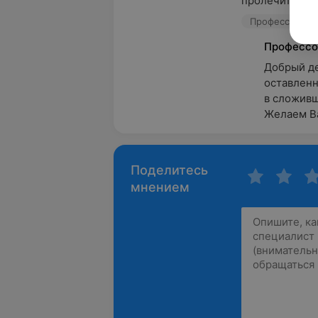
пролечиться по
Профессор, пр
Профессо
Добрый де
оставленн
в сложивше
Желаем Ва
Поделитесь
мнением