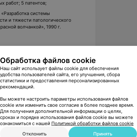
х работ; 5 патентов;
: «Разработка системы
сти и тяжести патологического
расной волчанкой», 1990 г.
консультативной работы сотрудников
ния метода анализа кровообращения
Обработка файлов cookie
Наш сайт использует файлы cookie для обеспечения
удобства пользователей сайта, его улучшения, сбора
статистики и предоставления персонализированных
рекомендаций.
2.0
Профессор, пр. Дзержинского, 93
Вы можете настроить параметры использования файлов
cookie или изменить свое согласие в более позднее время.
Для получения дополнительной информации о целях,
вержден
сроках и порядке использования файлов cookie вы можете
ознакомиться с нашей
Политикой обработки файлов cookie
.2025 врача гастроэнтеролога...Врач 
о ей болит, и посоветывала 
Отклонить
Принять