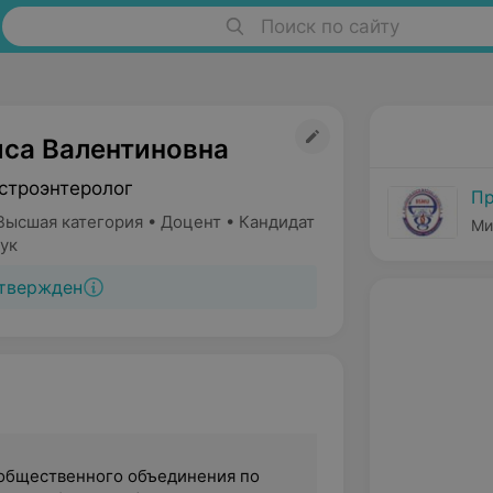
Поиск по сайту
иса Валентиновна
астроэнтеролог
Пр
Высшая категория • Доцент • Кандидат
Ми
ук
твержден
общественного объединения по