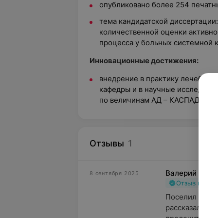
опубликовано более 254 печатны
тема кандидатской диссертации
количественной оценки активно
процесса у больных системной к
Инновационные достижения:
внедрение в практику лечебно-
кафедры и в научные исследова
по величинам АД – КАСПАД.
Отзывы
1
Валерий
8 сентября 2025
Отзыв подт
Поселил 08.09
рассказала, чт