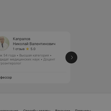
Капралов
Руста
Николай Валентинович
Мирза
1 отзыв
5.0
1 отзыв
ж 54 года
•
Высшая категория
•
Стаж 49 лет
•
Выс
дидат медицинских наук • Доцент
медицинских наук
троэнтеролог
Гастроэнтеролог
фессор
Профессор
соглашение
Способы оплаты
Вакансии
Партнеры