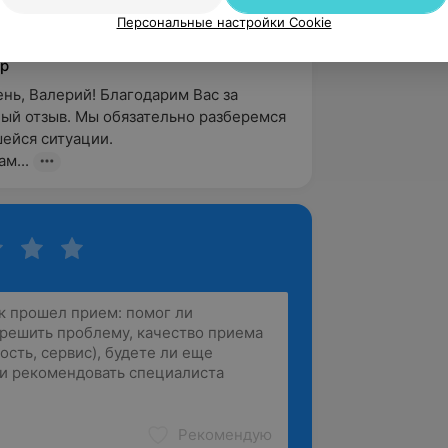
 интернету...пол...
Персональные настройки Cookie
. Дзержинского, 93
р
нь, Валерий! Благодарим Вас за 
ый отзыв. Мы обязательно разберемся 
йся ситуации.

м...
Рекомендую