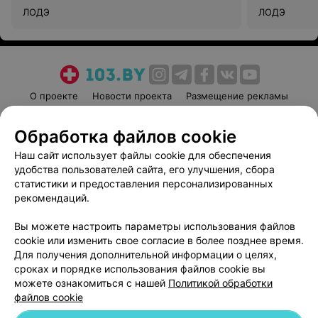
ЛОДЭ
ЛОДЭ
О проекте
Новости проекта
Размещение рекламы
Медицинский маркетинг
Публичный договор
Обработка файлов cookie
Пользовательское соглашение
Способы оплаты
Наш сайт использует файлы cookie для обеспечения
Вакансии
Партнеры
удобства пользователей сайта, его улучшения, сбора
Написать руководителю 103.by
статистики и предоставления персонализированных
Написать в поддержку
рекомендаций.
Персональные настройки cookie
Вы можете настроить параметры использования файлов
Обработка персональных данных
cookie или изменить свое согласие в более позднее время.
Для получения дополнительной информации о целях,
сроках и порядке использования файлов cookie вы
можете ознакомиться с нашей
Политикой обработки
файлов cookie