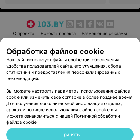
О проекте
Новости проекта
Размещение рекламы
Медицинский маркетинг
Публичный договор
Обработка файлов cookie
Пользовательское соглашение
Способы оплаты
Наш сайт использует файлы cookie для обеспечения
Вакансии
Партнеры
удобства пользователей сайта, его улучшения, сбора
Написать руководителю 103.by
статистики и предоставления персонализированных
Написать в поддержку
рекомендаций.
Персональные настройки cookie
Вы можете настроить параметры использования файлов
Обработка персональных данных
cookie или изменить свое согласие в более позднее время.
Для получения дополнительной информации о целях,
сроках и порядке использования файлов cookie вы
можете ознакомиться с нашей
Политикой обработки
файлов cookie
Принять
© 2026 ООО «Артокс Лаб», УНП 191700409
| 220012, Республика Беларусь,