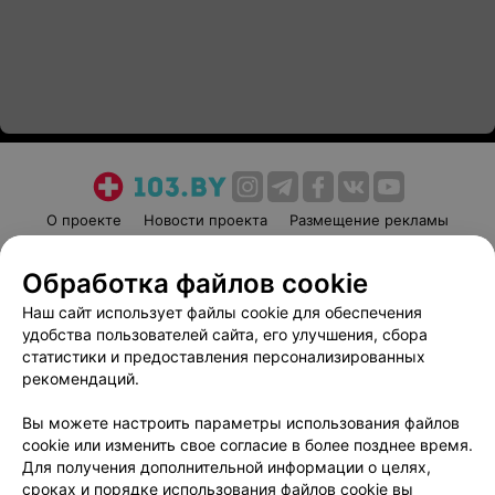
О проекте
Новости проекта
Размещение рекламы
Медицинский маркетинг
Публичный договор
Обработка файлов cookie
Пользовательское соглашение
Способы оплаты
Наш сайт использует файлы cookie для обеспечения
Вакансии
Партнеры
удобства пользователей сайта, его улучшения, сбора
Написать руководителю 103.by
статистики и предоставления персонализированных
Написать в поддержку
рекомендаций.
Персональные настройки cookie
Вы можете настроить параметры использования файлов
Обработка персональных данных
cookie или изменить свое согласие в более позднее время.
Для получения дополнительной информации о целях,
сроках и порядке использования файлов cookie вы