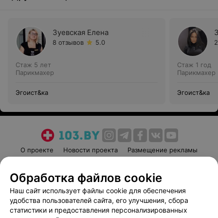
Зуевская Елена
8 отзывов
5.0
2
Стаж 5 лет
Стаж 1 год
Парикмахер
Парикмахер
Эгоист&ка
Эгоист&ка
О проекте
Новости проекта
Размещение рекламы
Медицинский маркетинг
Публичный договор
Обработка файлов cookie
Пользовательское соглашение
Способы оплаты
Наш сайт использует файлы cookie для обеспечения
Вакансии
Партнеры
удобства пользователей сайта, его улучшения, сбора
Написать руководителю 103.by
статистики и предоставления персонализированных