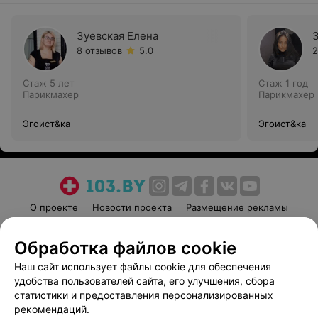
Зуевская Елена
8 отзывов
5.0
2
Стаж 5 лет
Стаж 1 год
Парикмахер
Парикмахер
Эгоист&ка
Эгоист&ка
О проекте
Новости проекта
Размещение рекламы
Медицинский маркетинг
Публичный договор
Обработка файлов cookie
Пользовательское соглашение
Способы оплаты
Наш сайт использует файлы cookie для обеспечения
Вакансии
Партнеры
удобства пользователей сайта, его улучшения, сбора
Написать руководителю 103.by
статистики и предоставления персонализированных
Написать в поддержку
рекомендаций.