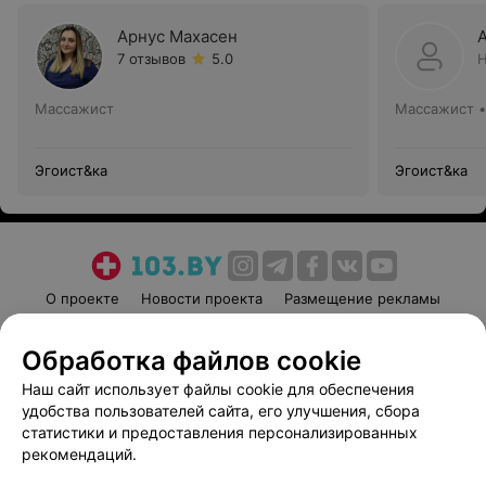
Арнус Махасен
7 отзывов
5.0
Н
Массажист
Массажист •
Эгоист&ка
Эгоист&ка
О проекте
Новости проекта
Размещение рекламы
Медицинский маркетинг
Публичный договор
Обработка файлов cookie
Пользовательское соглашение
Способы оплаты
Наш сайт использует файлы cookie для обеспечения
Вакансии
Партнеры
удобства пользователей сайта, его улучшения, сбора
Написать руководителю 103.by
статистики и предоставления персонализированных
Написать в поддержку
рекомендаций.
Персональные настройки cookie