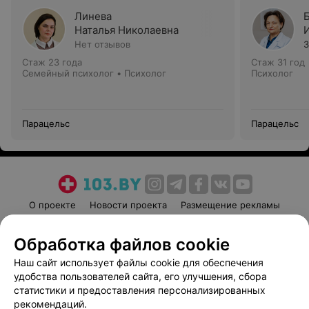
Линева
Наталья Николаевна
Нет отзывов
3
Стаж 23 года
Стаж 31 год
Семейный психолог • Психолог
Психолог
Парацельс
Парацельс
О проекте
Новости проекта
Размещение рекламы
Медицинский маркетинг
Публичный договор
Обработка файлов cookie
Пользовательское соглашение
Способы оплаты
Наш сайт использует файлы cookie для обеспечения
Вакансии
Партнеры
удобства пользователей сайта, его улучшения, сбора
Написать руководителю 103.by
статистики и предоставления персонализированных
Написать в поддержку
рекомендаций.