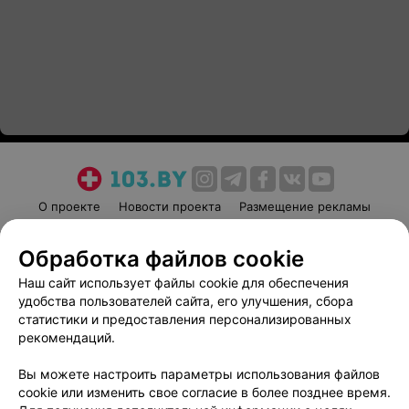
О проекте
Новости проекта
Размещение рекламы
Медицинский маркетинг
Публичный договор
Обработка файлов cookie
Пользовательское соглашение
Способы оплаты
Наш сайт использует файлы cookie для обеспечения
Вакансии
Партнеры
удобства пользователей сайта, его улучшения, сбора
Написать руководителю 103.by
статистики и предоставления персонализированных
Написать в поддержку
рекомендаций.
Персональные настройки cookie
Вы можете настроить параметры использования файлов
Обработка персональных данных
cookie или изменить свое согласие в более позднее время.