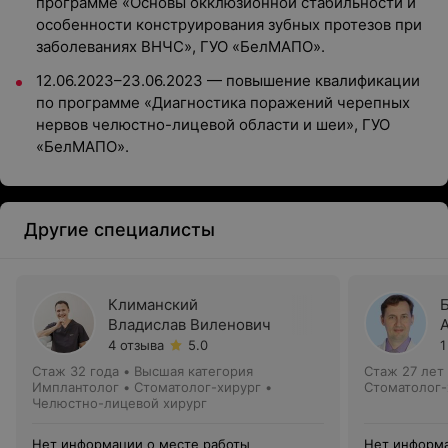
программе «Основы окклюзионной стабильности и
особенности конструирования зубных протезов при
заболеваниях ВНЧС», ГУО «БелМАПО».
12.06.2023–23.06.2023 — повышение квалификации
по программе «Диагностика поражений черепных
нервов челюстно-лицевой области и шеи», ГУО
«БелМАПО».
Другие специалисты
Климанский
Владислав Виленович
4 отзыва
5.0
1
Стаж 32 года
•
Высшая категория
Стаж 27 лет
Имплантолог • Стоматолог-хирург •
Стоматолог-
Челюстно-лицевой хирург
Нет информации о месте работы
Нет информа