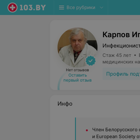
Все рубрики
Карпов И
Инфекционис
Стаж 45 лет • 
медицинских на
Нет отзывов
Профиль под
Оставить
первый отзыв
Инфо
Член Белорусского 
и European Society of