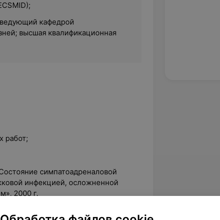
(ECSMID);
заведующий кафедрой
ней; высшая квалификационная
х работ;
«Состояние симпатоадреналовой
кковой инфекцией, осложненной
», 2000 г.
Обработка файлов cookie