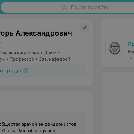
Поиск по сайту
горь Александрович
т
Пр
Ми
Высшая категория • Доктор
ук • Профессор • Зав. кафедрой
твержден
общества врачей-инфекционистов
 Clinical Microbiology and