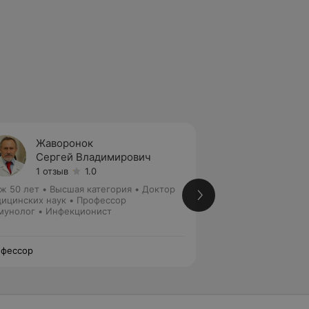
Жаворонок
Данил
Сергей Владимирович
Дмитр
1 отзыв
1.0
1 отзыв
ж 50 лет
•
Высшая категория
•
Доктор
Стаж 24 года
•
Вы
ицинских наук • Профессор
медицинских наук
унолог • Инфекционист
Инфекционист • Г
фессор
Профессор