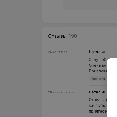
Отзывы
190
Наталья
26 сентября 2025
Хочу поблагод
Очень внимате
Прислушиваетс
Retro Art, ул.
Наталья
26 сентября 2025
От души реком
качественную 
приятное общ