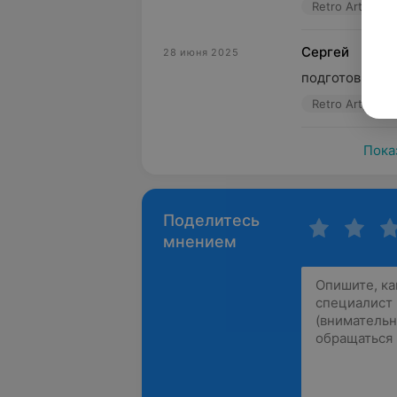
Retro Art, ул.
Сергей
28 июня 2025
подготовил ме
Retro Art, ул.
Пока
Поделитесь
мнением