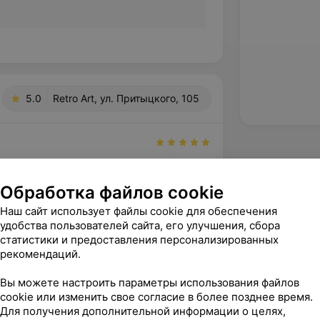
5.0
Retro Art, ул. Притыцкого, 105
арить Вячеслава за отличную работу! 
льный и профессиональный мастер. 
Обработка файлов cookie
я к пожелани...
Наш сайт использует файлы cookie для обеспечения
 Притыцкого, 105
Источник Yclients
удобства пользователей сайта, его улучшения, сбора
статистики и предоставления персонализированных
рекомендаций.
ендую Вячеслава всем, кто ценит 
Вы можете настроить параметры использования файлов
работу, индивидуальный подход и 
cookie или изменить свое согласие в более позднее время.
ение!
Для получения дополнительной информации о целях,