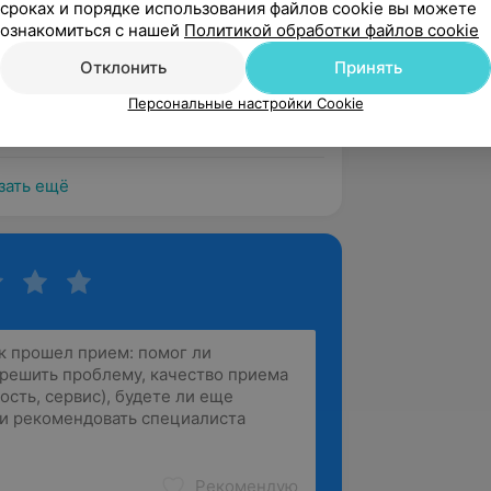
сроках и порядке использования файлов cookie вы можете
 Притыцкого, 105
Источник Yclients
ознакомиться с нашей
Политикой обработки файлов cookie
Отклонить
Принять
ня к свадьбе,всё шикарно,спасибо!!!
Персональные настройки Cookie
 Притыцкого, 105
Источник Yclients
зать ещё
Рекомендую