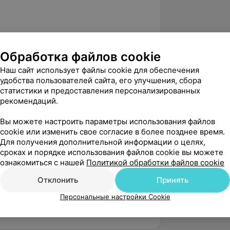
:
ая охрана плода и основы
Обработка файлов cookie
Наш сайт использует файлы cookie для обеспечения
профилактики и лечения
удобства пользователей сайта, его улучшения, сбора
кушерстве и гинекологии с курсом
статистики и предоставления персонализированных
рекомендаций.
ских испытаний по правилам GCP».
Вы можете настроить параметры использования файлов
cookie или изменить свое согласие в более позднее время.
вного здоровья от менархе до
Для получения дополнительной информации о целях,
нности сохранения репродуктивного
сроках и порядке использования файлов cookie вы можете
готовка пациентов с отягощенным
ознакомиться с нашей
Политикой обработки файлов cookie
тической и пренатальной
Отклонить
Принять
остика в специальности:
Персональные настройки Cookie
логии матки и придатков».