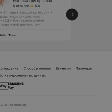
Наталья Григорьевна
Антон
5 отзывов
5.0
4 отзы
ж 24 года
•
Высшая категория
•
Стаж 31 год
•
Высш
дидат медицинских наук
Акушер-гинеколог
ч УЗД • Врач пренатальной
тразвуковой диагностики
диан-мед
Кардиан-мед
соглашение
Способы оплаты
Вакансии
Партнеры
ботка персональных данных
ом. 16 | help@103.by