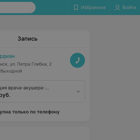
Избранное
Войти
Запись
рдиан
нск, ул. Петра Глебки, 2
Выходной
ция врача-акушера-
руб.
а первой квалификационной
упна только по телефону