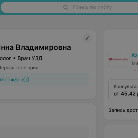
Поиск по сайту
Инна Владимировна
Ка
олог • Врач УЗД
Ми
Первая категория
твержден
Консульта
от 45,42 
гинеколог
категории
Запись дост