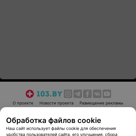
О проекте
Новости проекта
Размещение рекламы
Медицинский маркетинг
Публичный договор
Обработка файлов cookie
Пользовательское соглашение
Способы оплаты
Наш сайт использует файлы cookie для обеспечения
Вакансии
Партнеры
удобства пользователей сайта, его улучшения, сбора