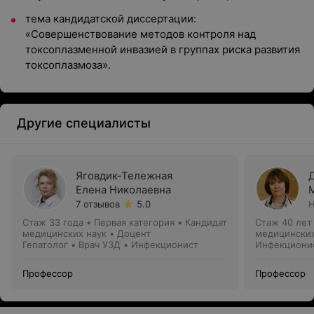
тема кандидатской диссертации:
«Совершенствование методов контроля над
токсоплазменной инвазией в группах риска развития
токсоплазмоза».
Другие специалисты
Яговдик-Тележная
Елена Николаевна
7 отзывов
5.0
Н
Стаж 33 года
•
Первая категория
•
Кандидат
Стаж 40 лет
медицинских наук • Доцент
медицинских
Гепатолог • Врач УЗД • Инфекционист
Инфекциони
Профессор
Профессор