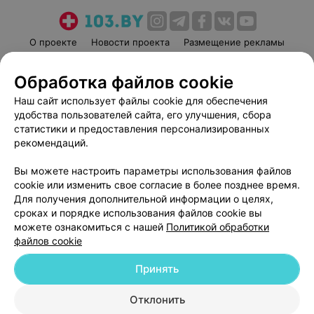
О проекте
Новости проекта
Размещение рекламы
Медицинский маркетинг
Публичный договор
Обработка файлов cookie
Пользовательское соглашение
Способы оплаты
Наш сайт использует файлы cookie для обеспечения
Вакансии
Партнеры
удобства пользователей сайта, его улучшения, сбора
Написать руководителю 103.by
статистики и предоставления персонализированных
Написать в поддержку
рекомендаций.
Персональные настройки cookie
Вы можете настроить параметры использования файлов
Обработка персональных данных
cookie или изменить свое согласие в более позднее время.
Для получения дополнительной информации о целях,
сроках и порядке использования файлов cookie вы
можете ознакомиться с нашей
Политикой обработки
файлов cookie
Принять
© 2026 ООО «Артокс Лаб», УНП 191700409
| 220012, Республика Беларусь,
г. Минск, улица Толбухина, 2, пом. 16 | help@103.by
Отклонить