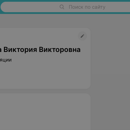
Поиск по сайту
а Виктория Викторовна
яции