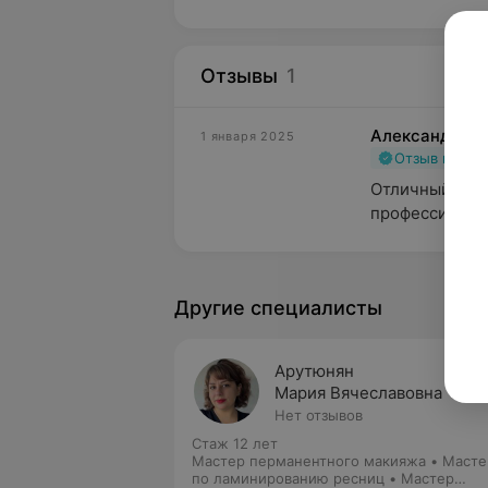
Отзывы
1
Александр
1 января 2025
Отзыв подт
Отличный спец
профессионал
Другие специалисты
Арутюнян
Мария Вячеславовна
Нет отзывов
Стаж 12 лет
Мастер перманентного макияжа • Масте
по ламинированию ресниц • Мастер