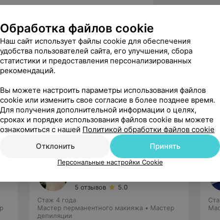
Обработка файлов cookie
Наш сайт использует файлы cookie для обеспечения
удобства пользователей сайта, его улучшения, сбора
статистики и предоставления персонализированных
рекомендаций.
вержден
Рекомендую
иалист) приятный  обходительный, и 
Вы можете настроить параметры использования файлов
ьный )
cookie или изменить свое согласие в более позднее время.
Для получения дополнительной информации о целях,
сроках и порядке использования файлов cookie вы можете
ознакомиться с нашей
Политикой обработки файлов cookie
Отклонить
Принять
Персональные настройки Cookie
Школина
Екатерина Владимировна
5 отзывов
5.0
Стаж 4 года
Ста
р
Мастер перманентного макияжа • Мастер
Мас
депиляции