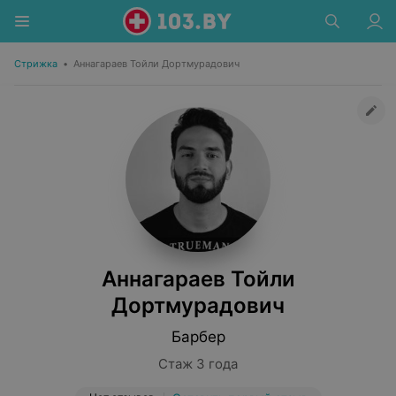
Стрижка
•
Аннагараев Тойли Дортмурадович
Аннагараев Тойли
Дортмурадович
Барбер
Стаж 3 года