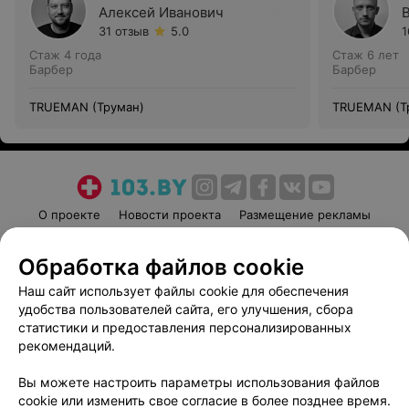
Алексей Иванович
31 отзыв
5.0
1
Стаж 4 года
Стаж 6 лет
Барбер
Барбер
TRUEMAN (Труман)
TRUEMAN (Т
О проекте
Новости проекта
Размещение рекламы
Медицинский маркетинг
Публичный договор
Обработка файлов cookie
Пользовательское соглашение
Способы оплаты
Наш сайт использует файлы cookie для обеспечения
Вакансии
Партнеры
удобства пользователей сайта, его улучшения, сбора
Написать руководителю 103.by
статистики и предоставления персонализированных
Написать в поддержку
рекомендаций.
Персональные настройки cookie
Вы можете настроить параметры использования файлов
Обработка персональных данных
cookie или изменить свое согласие в более позднее время.