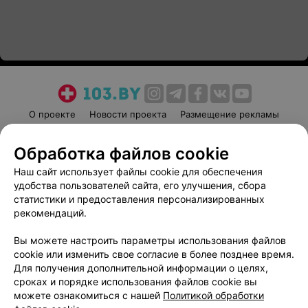
О проекте
Новости проекта
Размещение рекламы
Медицинский маркетинг
Публичный договор
Обработка файлов cookie
Пользовательское соглашение
Способы оплаты
Наш сайт использует файлы cookie для обеспечения
Вакансии
Партнеры
удобства пользователей сайта, его улучшения, сбора
Написать руководителю 103.by
статистики и предоставления персонализированных
Написать в поддержку
рекомендаций.
Персональные настройки cookie
Вы можете настроить параметры использования файлов
Обработка персональных данных
cookie или изменить свое согласие в более позднее время.
Для получения дополнительной информации о целях,
сроках и порядке использования файлов cookie вы
можете ознакомиться с нашей
Политикой обработки